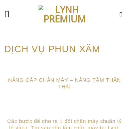
Skip
to
content
DỊCH VỤ PHUN XĂM
NÂNG CẤP CHÂN MÀY – NÂNG TẦM THẦN
THÁI
Các bước để cho ra 1 đôi chân mày chuẩn tỷ
lệ vàng. Tại sao nên làm chân mày tại Lynh