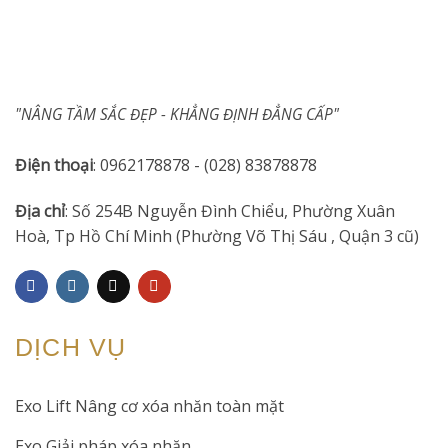
"NÂNG TẦM SẮC ĐẸP - KHẲNG ĐỊNH ĐẲNG CẤP"
Điện thoại
: 0962178878 - (028) 83878878
Địa chỉ
: Số 254B Nguyễn Đình Chiểu, Phường Xuân
Hoà, Tp Hồ Chí Minh (Phường Võ Thị Sáu , Quận 3 cũ)
DỊCH VỤ
Exo Lift Nâng cơ xóa nhăn toàn mặt
Exo Giải pháp xóa nhăn