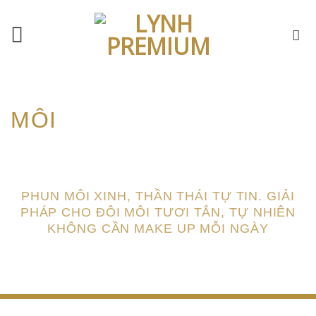
Skip
to
content
MÔI
PHUN MÔI XINH, THẦN THÁI TỰ TIN. GIẢI
PHÁP CHO ĐÔI MÔI TƯƠI TẮN, TỰ NHIÊN
KHÔNG CẦN MAKE UP MỖI NGÀY