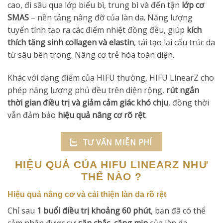
cao, đi sâu qua lớp biểu bì, trung bì và đến tận
lớp cơ
SMAS
– nền tảng nâng đỡ của làn da. Năng lượng
tuyến tính tạo ra các điểm nhiệt đồng đều, giúp
kích
thích tăng sinh collagen và elastin
, tái tạo lại cấu trúc da
từ sâu bên trong. Nâng cơ trẻ hóa toàn diện.
Khác với dạng điểm của HIFU thường, HIFU LinearZ cho
phép năng lượng phủ đều trên diện rộng,
rút ngắn
thời gian điều trị và giảm cảm giác khó chịu
, đồng thời
vẫn đảm bảo
hiệu quả nâng cơ rõ rệt
.
TƯ VẤN MIỄN PHÍ
HIỆU QUẢ CỦA HIFU LINEARZ NHƯ
THẾ NÀO ?
Hiệu quả nâng cơ và cải thiện làn da rõ rệt
Chỉ sau
1 buổi điều trị khoảng 60 phút
, bạn đã có thể
cảm nhận được sự
săn chắc, căng mịn
của làn da.