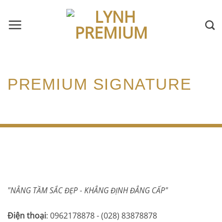
Skip
to
content
PREMIUM SIGNATURE
"NÂNG TẦM SẮC ĐẸP - KHẲNG ĐỊNH ĐẲNG CẤP"
Điện thoại
: 0962178878 - (028) 83878878