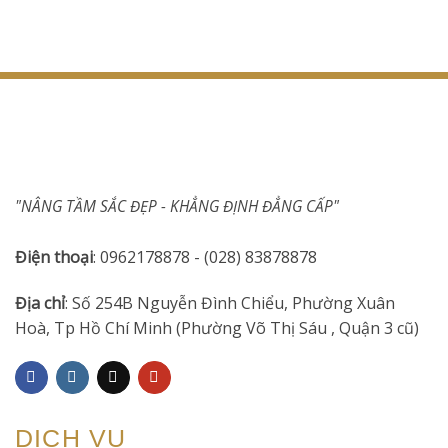
"NÂNG TẦM SẮC ĐẸP - KHẲNG ĐỊNH ĐẲNG CẤP"
Điện thoại
: 0962178878 - (028) 83878878
Địa chỉ
: Số 254B Nguyễn Đình Chiểu, Phường Xuân
Hoà, Tp Hồ Chí Minh (Phường Võ Thị Sáu , Quận 3 cũ)
DỊCH VỤ