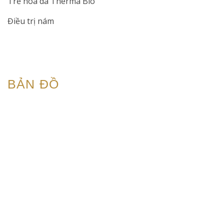
Trẻ hóa da Therma Bio
Điều trị nám
BẢN ĐỒ